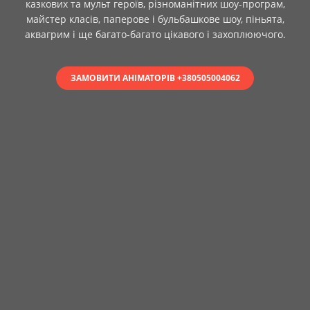
казкових та мульт героїв, різноманітних шоу-програм,
майстер класів, паперове і бульбашкове шоу, піньята,
аквагрим і ще багато-багато цікавого і захоплюючого.
ЗАМОВИТИ АНІМАТОРІВ +380505004062