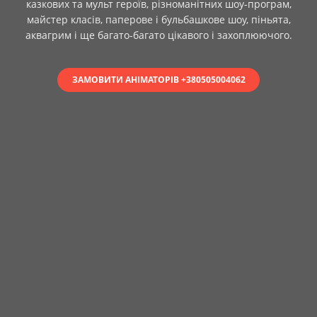
казкових та мульт героїв, різноманітних шоу-програм,
майстер класів, паперове і бульбашкове шоу, піньята,
аквагрим і ще багато-багато цікавого і захоплюючого.
ЗАМОВИТИ АНІМАТОРІВ +380505004062