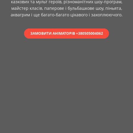
казкових та мульт героїв, різноманітних шоу-програм,
майстер класів, паперове і бульбашкове шоу, піньята,
аквагрим і ще багато-багато цікавого і захоплюючого.
ЗАМОВИТИ АНІМАТОРІВ +380505004062