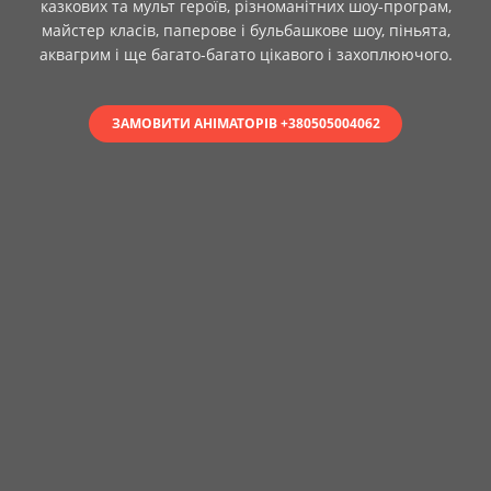
казкових та мульт героїв, різноманітних шоу-програм,
майстер класів, паперове і бульбашкове шоу, піньята,
аквагрим і ще багато-багато цікавого і захоплюючого.
ЗАМОВИТИ АНІМАТОРІВ +380505004062