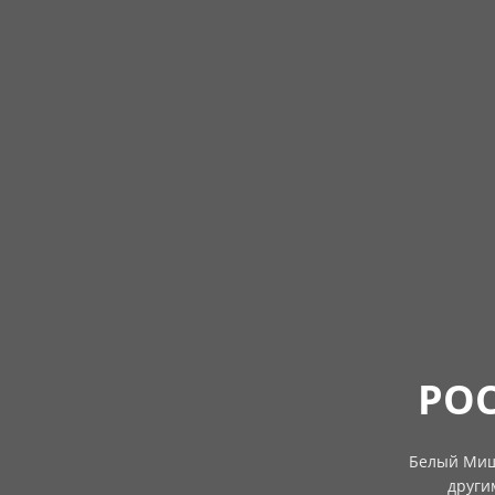
РО
Белый Миш
други