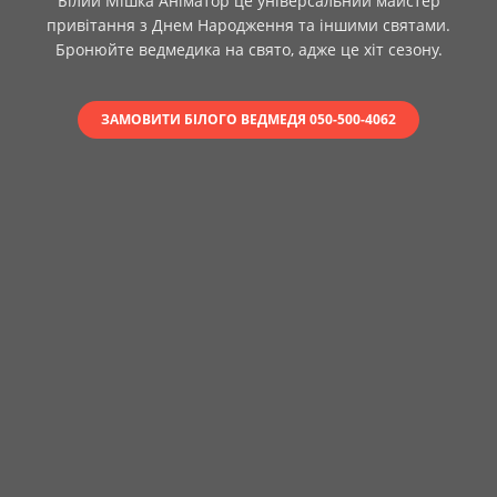
Білий Мішка Аніматор це універсальний майстер
привітання з Днем Народження та іншими святами.
Бронюйте ведмедика на свято, адже це хіт сезону.
ЗАМОВИТИ БІЛОГО ВЕДМЕДЯ 050-500-4062