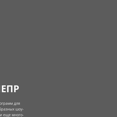
НЕПР
ограмм для
бразных шоу-
 и еще много-