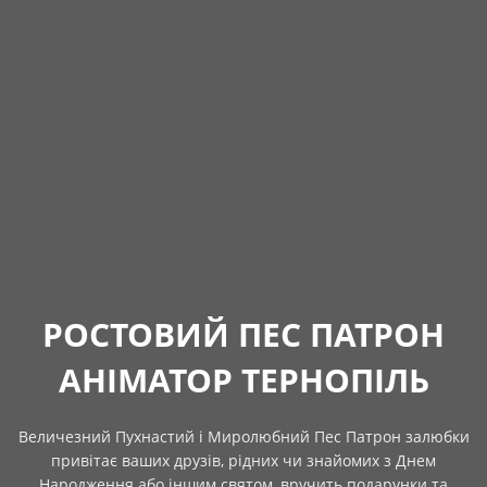
РОСТОВИЙ ПЕС ПАТРОН
АНІМАТОР ТЕРНОПІЛЬ
Величезний Пухнастий і Миролюбний Пес Патрон залюбки
привітає ваших друзів, рідних чи знайомих з Днем
Народження або іншим святом, вручить подарунки та