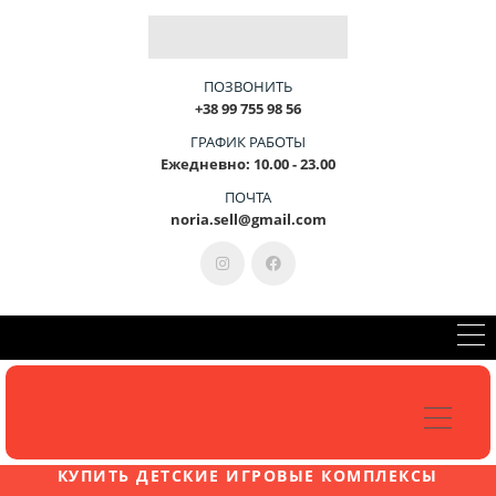
Г
О
У
С
Т
Р
О
Й
С
Т
В
О
-
Э
Т
КОНСУЛЬТАЦИЯ +38-099-755-98-56
ПОЗВОНИТЬ
+38 99 755 98 56
ГРАФИК РАБОТЫ
Ежедневно: 10.00 - 23.00
ПОЧТА
noria.sell@gmail.com
КУПИТЬ ДЕТСКИЕ ИГРОВЫЕ КОМПЛЕКСЫ