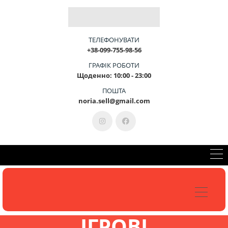
Б
Л
А
Г
О
У
С
Т
Р
І
Й
-
Ц
Е
М
И
ТЕЛЕФОНУВАТИ
+38-099-755-98-56
ГРАФІК РОБОТИ
Щоденно: 10:00 - 23:00
КОНСУЛЬТАЦІЯ 099-755-98-56
ПОШТА
noria.sell@gmail.com
ІГРОВІ