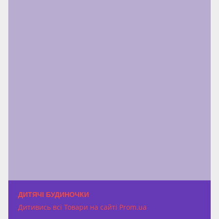
ДИТЯЧІ БУДИНОЧКИ
Дитивись всі Товари на сайті Prom.ua