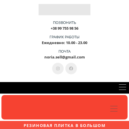
Г
О
У
С
Т
Р
О
Й
С
Т
В
О
-
Э
Т
КОНСУЛЬТАЦИЯ +38-099-755-98-56
ПОЗВОНИТЬ
+38 99 755 98 56
ГРАФИК РАБОТЫ
Ежедневно: 10.00 - 23.00
ПОЧТА
noria.sell@gmail.com
РЕЗИНОВАЯ ПЛИТКА В БОЛЬШОМ