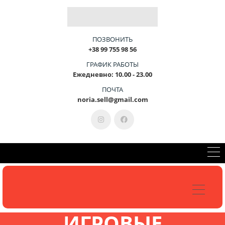
Г
О
У
С
Т
Р
О
Й
С
Т
В
О
-
Э
Т
КОНСУЛЬТАЦИЯ +38-099-755-98-56
ПОЗВОНИТЬ
+38 99 755 98 56
ГРАФИК РАБОТЫ
Ежедневно: 10.00 - 23.00
ПОЧТА
noria.sell@gmail.com
ИГРОВЫЕ