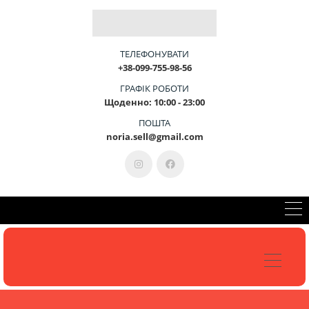
Б
Л
А
Г
О
У
С
Т
Р
І
Й
-
Ц
Е
М
И
ТЕЛЕФОНУВАТИ
+38-099-755-98-56
ГРАФІК РОБОТИ
Щоденно: 10:00 - 23:00
КОНСУЛЬТАЦІЯ 099-755-98-56
ПОШТА
noria.sell@gmail.com