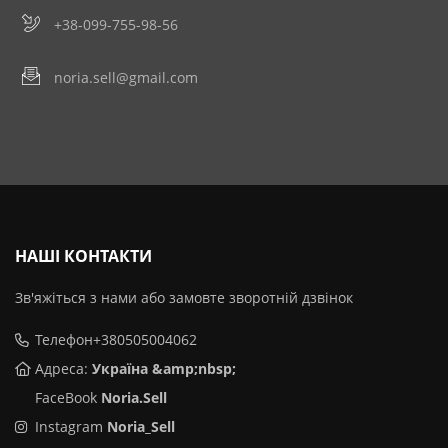
+38-099-755-98-56
noria.sell@gmail.com
НАШІ КОНТАКТИ
Зв'яжіться з нами або замовте зворотній дзвінок
Телефон+380505004062
Адреса:
Україна
&amp;nbsp;
FaceBook
Noria.Sell
Instagram
Noria_Sell