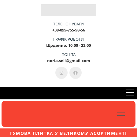
Б
Л
А
Г
О
У
С
Т
Р
І
Й
-
Ц
Е
М
И
ТЕЛЕФОНУВАТИ
+38-099-755-98-56
ГРАФІК РОБОТИ
Щоденно: 10:00 - 23:00
КОНСУЛЬТАЦІЯ 099-755-98-56
ПОШТА
noria.sell@gmail.com
ГУМОВА ПЛИТКА У ВЕЛИКОМУ АСОРТИМЕНТІ