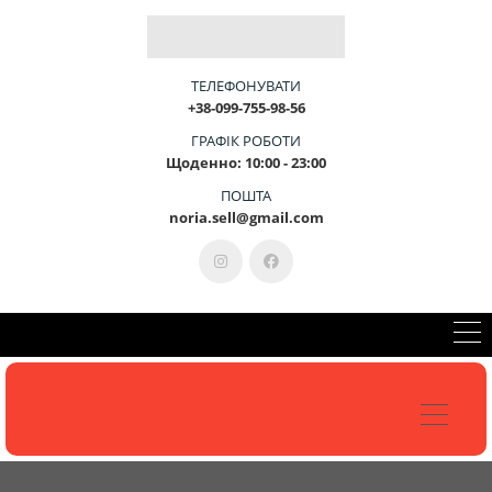
Б
Л
А
Г
О
У
С
Т
Р
І
Й
-
Ц
Е
М
И
ТЕЛЕФОНУВАТИ
+38-099-755-98-56
ГРАФІК РОБОТИ
Щоденно: 10:00 - 23:00
КОНСУЛЬТАЦІЯ 099-755-98-56
ПОШТА
noria.sell@gmail.com