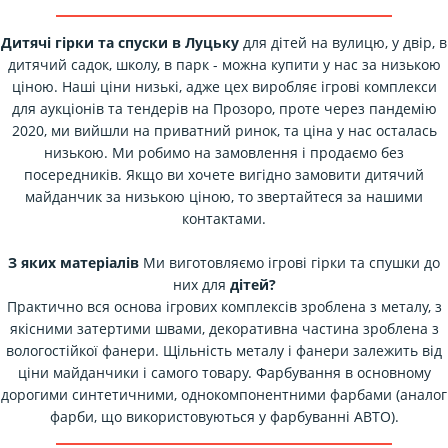
Дитячі гірки та спуски в Луцьку
для дітей на вулицю, у двір, в
дитячий садок, школу, в парк - можна купити у нас за низькою
ціною. Наші ціни низькі, адже цех виробляє ігрові комплекси
для аукціонів та тендерів на Прозоро, проте через пандемію
2020, ми вийшли на приватний ринок, та ціна у нас осталась
низькою. Ми робимо на замовлення і продаємо без
посередників. Якщо ви хочете вигідно замовити дитячий
майданчик за низькою ціною, то звертайтеся за нашими
контактами.
З яких матеріалів
Ми виготовляємо ігрові гірки та спушки до
них для
дітей?
Практично вся основа ігрових комплексів зроблена з металу, з
якісними затертими швами, декоративна частина зроблена з
вологостійкої фанери. Щільність металу і фанери залежить від
ціни майданчики і самого товару. Фарбування в основному
дорогими синтетичними, однокомпонентними фарбами (аналог
фарби, що використовуються у фарбуванні АВТО).