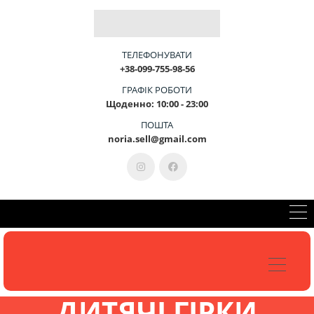
Б
Л
А
Г
О
У
С
Т
Р
І
Й
-
Ц
Е
М
И
ТЕЛЕФОНУВАТИ
+38-099-755-98-56
ГРАФІК РОБОТИ
Щоденно: 10:00 - 23:00
КОНСУЛЬТАЦІЯ 099-755-98-56
ПОШТА
noria.sell@gmail.com
ДИТЯЧІ ГІРКИ