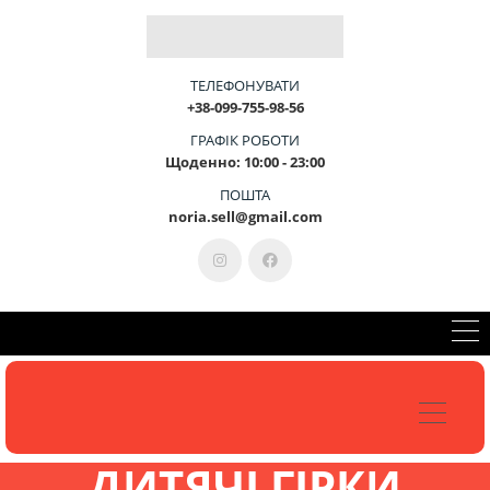
Б
Л
А
Г
О
У
С
Т
Р
І
Й
-
Ц
Е
М
И
ТЕЛЕФОНУВАТИ
+38-099-755-98-56
ГРАФІК РОБОТИ
Щоденно: 10:00 - 23:00
КОНСУЛЬТАЦІЯ 099-755-98-56
ПОШТА
noria.sell@gmail.com
ДИТЯЧІ ГІРКИ