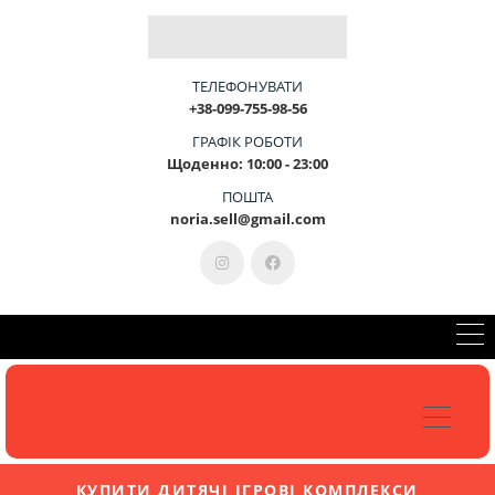
Б
Л
А
Г
О
У
С
Т
Р
І
Й
-
Ц
Е
М
И
ТЕЛЕФОНУВАТИ
+38-099-755-98-56
ГРАФІК РОБОТИ
Щоденно: 10:00 - 23:00
КОНСУЛЬТАЦІЯ 099-755-98-56
ПОШТА
noria.sell@gmail.com
КУПИТИ ДИТЯЧІ ІГРОВІ КОМПЛЕКСИ