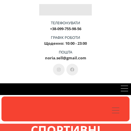
Б
Л
А
Г
О
У
С
Т
Р
І
Й
-
Ц
Е
М
И
ТЕЛЕФОНУВАТИ
+38-099-755-98-56
ГРАФІК РОБОТИ
Щоденно: 10:00 - 23:00
КОНСУЛЬТАЦІЯ 099-755-98-56
ПОШТА
noria.sell@gmail.com
СПОРТИВНІ