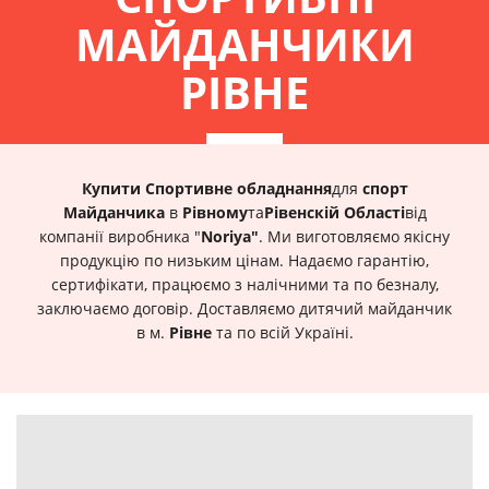
МАЙДАНЧИКИ
РІВНЕ
Купити Спортивне обладнання
для
спорт
Майданчика
в
Рівному
та
Рівенскій Області
від
компанії виробника "
Noriya"
. Ми виготовляємо якісну
продукцію по низьким цінам. Надаємо гарантію,
сертифікати, працюємо з налічними та по безналу,
заключаємо договір. Доставляємо дитячий майданчик
в м.
Рівне
та по всій Україні.